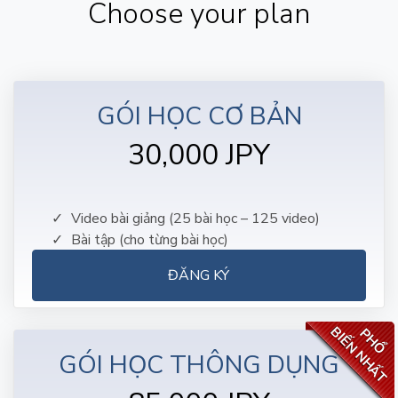
Choose your plan
GÓI HỌC CƠ BẢN
30,000 JPY
Video bài giảng (25 bài học – 125 video)
Bài tập (cho từng bài học)
ĐĂNG KÝ
BIẾN NHẤT
PHỔ
GÓI HỌC THÔNG DỤNG