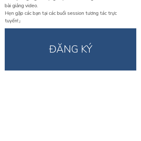
bài giảng video.
Hẹn gặp các bạn tại các buổi session tương tác trực
tuyến!』
ĐĂNG KÝ
THÔNG
Các khóa
Về Khoá
TIN
học
Học
TRANG CHỦ
Khóa Tiếng
Chương trình
Nhật Online
học
Về Khoá Học
tương tác
Cách thanh
ĐĂNG KÝ